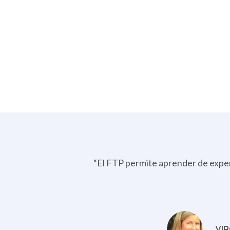
as en
“El FTP permite aprender de experi
VIR