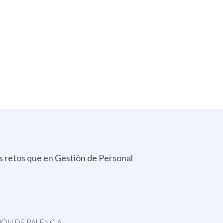
os retos que en Gestión de Personal
“Te p
IÓN DE PALENCIA