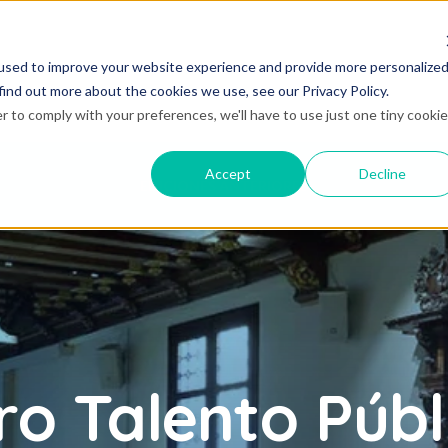
used to improve your website experience and provide more personalize
find out more about the cookies we use, see our Privacy Policy.
r to comply with your preferences, we'll have to use just one tiny cookie
Accept
Decline
EDICIONES ANTERIORES
ro Talento Públ